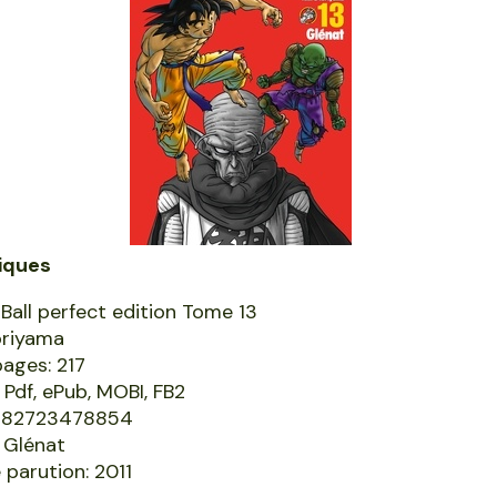
iques
Ball perfect edition Tome 13
oriyama
pages: 217
 Pdf, ePub, MOBI, FB2
9782723478854
: Glénat
 parution: 2011