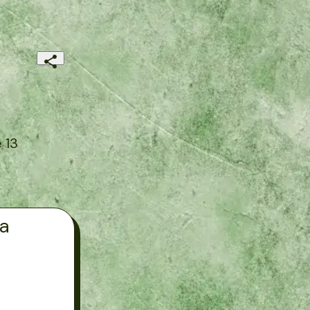
 13
ra