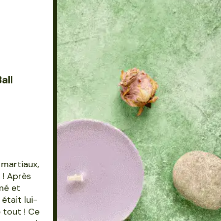
all
 martiaux,
 ! Après
rmé et
était lui-
 tout ! Ce