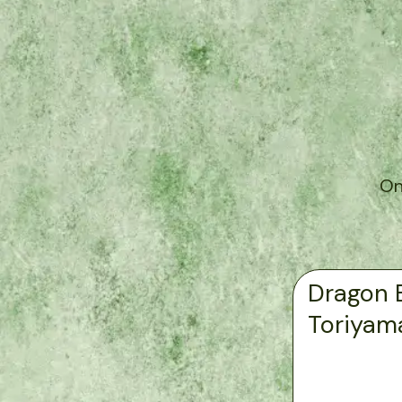
On
Dragon B
Toriyam