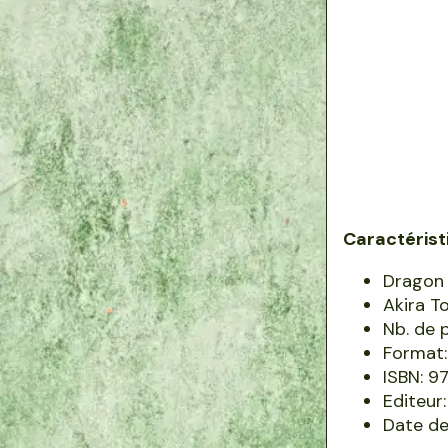
Caractérist
Dragon 
Akira T
Nb. de 
Format:
ISBN: 
Editeur
Date de