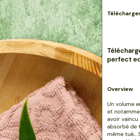
Télécharger
Télécharge
perfect e
Overview
Un volume en
et notamment
avoir vaincu
absorbé de t
même tué... 