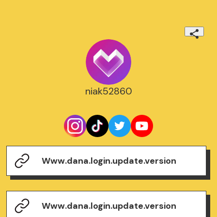
niak52860
Www.dana.login.update.version
Www.dana.login.update.version