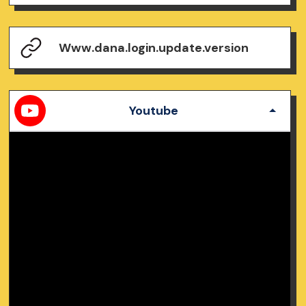
Www.dana.login.update.version
Youtube