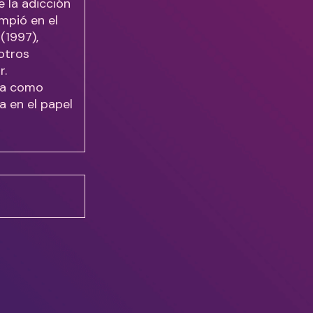
e la adicción
umpió en el
(1997),
 otros
r.
ena como
a en el papel