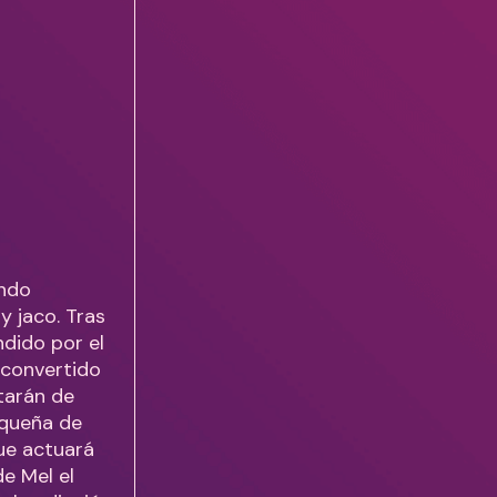
ando
y jaco. Tras
ndido por el
 convertido
atarán de
iqueña de
que actuará
de Mel el