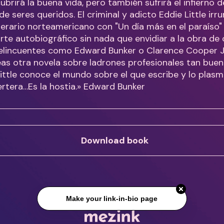
ubrirá la buena vida, pero también sufrirá el infierno d
de seres queridos. El criminal y adicto Eddie Little irr
erario norteamericano con "Un día más en el paraíso" 
rte autobiográfico sin nada que envidiar a la obra de
delincuentes como Edward Bunker o Clarence Cooper J
eas otra novela sobre ladrones profesionales tan bu
Little conoce el mundo sobre el que escribe y lo plasm
rtera…Es la hostia.» Edward Bunker
Download book
Make your link-in-bio page