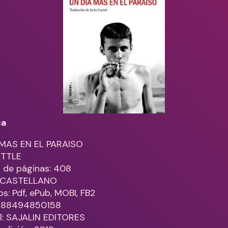
ca
 MAS EN EL PARAISO
ITTLE
 de páginas: 408
: CASTELLANO
s: Pdf, ePub, MOBI, FB2
9788494850158
al: SAJALIN EDITORES