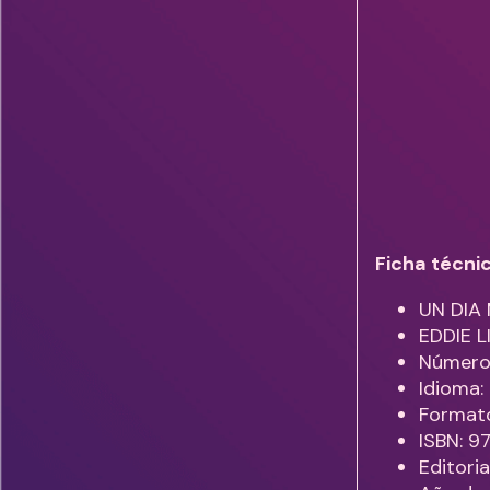
Ficha técni
UN DIA
EDDIE L
Número
Idioma
Formato
ISBN: 
Editori