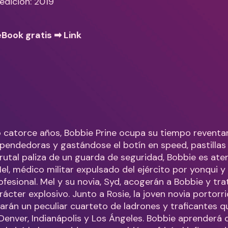
edición: 2019
eBook gratis ➡
Link
o catorce años, Bobbie Prine ocupa su tiempo revent
endedoras y gastándose el botín en speed, pastillas 
brutal paliza de un guarda de seguridad, Bobbie es ate
el, médico militar expulsado del ejército por yonqui y
ofesional. Mel y su novia, Syd, acogerán a Bobbie y tr
ácter explosivo. Junto a Rosie, la joven novia portorr
arán un peculiar cuarteto de ladrones y traficantes 
Denver, Indianápolis y Los Ángeles. Bobbie aprenderá 