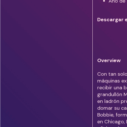
Año de 
Descargar 
Overview
Con tan sol
máquinas exp
recibir una 
grandullón M
en ladrón pr
domar su car
Bobbie, form
en Chicago, 