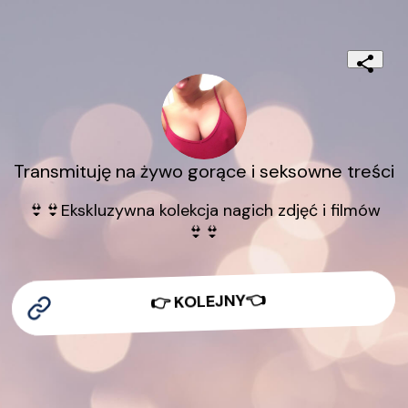
Transmituję na żywo gorące i seksowne treści
👙👙Ekskluzywna kolekcja nagich zdjęć i filmów
👙👙
👉 KOLEJNY👈