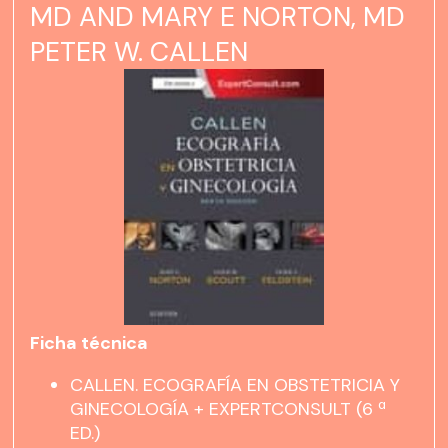
MD AND MARY E NORTON, MD
PETER W. CALLEN
Ficha técnica
CALLEN. ECOGRAFÍA EN OBSTETRICIA Y
GINECOLOGÍA + EXPERTCONSULT (6 ª
ED.)