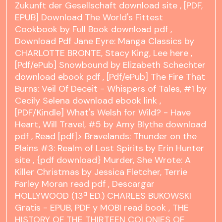
Zukunft der Gesellschaft download
site
, [PDF,
EPUB] Download The World's Fittest
Cookbook by Full Book
download pdf
,
Download Pdf Jane Eyre: Manga Classics by
CHARLOTTE BRONTE, Stacy King, Lee
here
,
[Pdf/ePub] Snowbound by Elizabeth Schechter
download ebook
pdf
, [Pdf/ePub] The Fire That
Burns: Veil Of Deceit - Whispers of Tales, #1 by
Cecily Selena download ebook
link
,
[PDF/Kindle] What's Welsh for Wild? - Have
Heart, Will Travel, #5 by Amy Blythe
download
pdf
, Read [pdf]> Bravelands: Thunder on the
Plains #3: Realm of Lost Spirits by Erin Hunter
site
, {pdf download} Murder, She Wrote: A
Killer Christmas by Jessica Fletcher, Terrie
Farley Moran
read pdf
, Descargar
HOLLYWOOD (13ª ED.) CHARLES BUKOWSKI
Gratis - EPUB, PDF y MOBI
read book
, THE
HISTORY OF THE THIRTEEN COLONIES OF