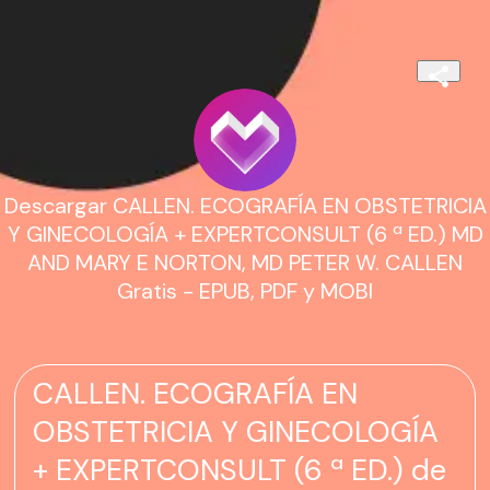
Descargar CALLEN. ECOGRAFÍA EN OBSTETRICIA
Y GINECOLOGÍA + EXPERTCONSULT (6 ª ED.) MD
AND MARY E NORTON, MD PETER W. CALLEN
Gratis - EPUB, PDF y MOBI
CALLEN. ECOGRAFÍA EN
OBSTETRICIA Y GINECOLOGÍA
+ EXPERTCONSULT (6 ª ED.) de