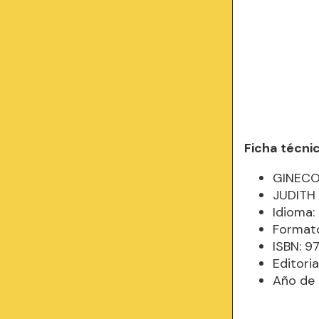
Ficha técni
GINECO
JUDITH
Idioma
Formato
ISBN: 
Editori
Año de 