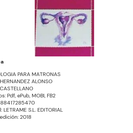
ca
LOGIA PARA MATRONAS
 HERNANDEZ ALONSO
: CASTELLANO
s: Pdf, ePub, MOBI, FB2
9788417285470
al: LETRAME S.L. EDITORIAL
edición: 2018