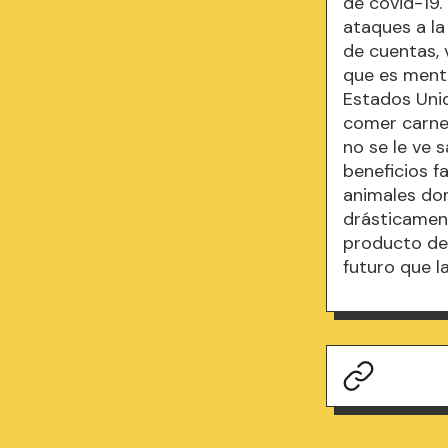
de covid-19
ataques a la
de cuentas, 
que es menti
Estados Uni
comer carne 
no se le ve 
beneficios f
animales dom
drásticament
producto de 
futuro que l