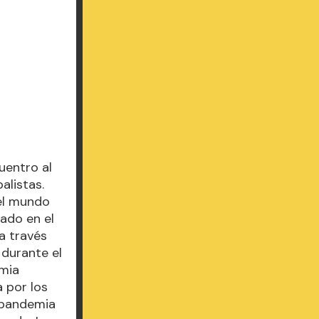
uentro al
alistas.
 el mundo
ado en el
a través
 durante el
emia
 por los
a pandemia