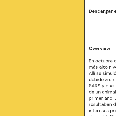
Descargar 
Overview
En octubre d
más alto nive
Allí se simu
debido a un
SARS y que,
de un animal
primer año.
resultaban 
intereses pr