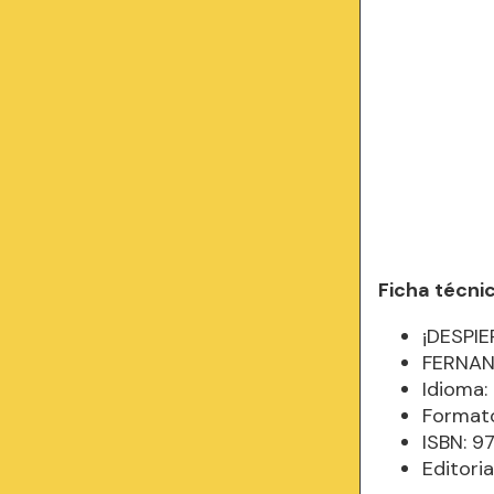
Ficha técni
¡DESPI
FERNAN
Idioma
Formato
ISBN: 
Editori