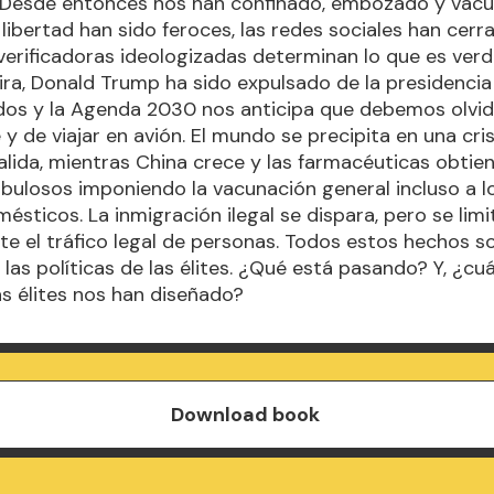
. Desde entonces nos han confinado, embozado y vacu
 libertad han sido feroces, las redes sociales han cerr
verificadoras ideologizadas determinan lo que es verd
ra, Donald Trump ha sido expulsado de la presidencia
dos y la Agenda 2030 nos anticipa que debemos olvi
y de viajar en avión. El mundo se precipita en una cris
salida, mientras China crece y las farmacéuticas obtie
abulosos imponiendo la vacunación general incluso a l
ésticos. La inmigración ilegal se dispara, pero se limi
e el tráfico legal de personas. Todos estos hechos so
las políticas de las élites. ¿Qué está pasando? Y, ¿cuá
as élites nos han diseñado?
Download book