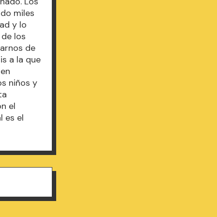
nado. Los
ado miles
ad y lo
 de los
darnos de
is a la que
nen
os niños y
ta
n el
l es el