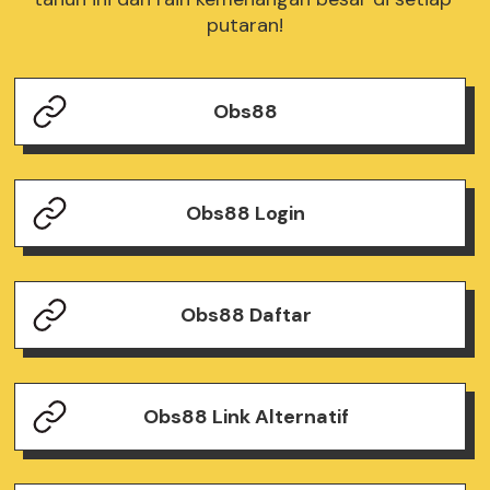
putaran!
Obs88
Obs88 Login
Obs88 Daftar
Obs88 Link Alternatif