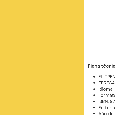
Ficha técni
EL TRE
TERESA
Idioma
Formato
ISBN: 
Editor
Año de 