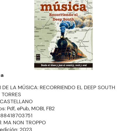
ca
N DE LA MÚSICA: RECORRIENDO EL DEEP SOUTH
 TORRES
: CASTELLANO
s: Pdf, ePub, MOBI, FB2
9788418703751
ial: MA NON TROPPO
edición: 2023