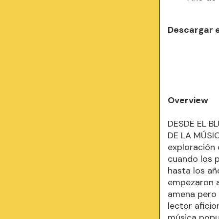
Descargar 
Overview
DESDE EL B
DE LA MÚSIC
exploración 
cuando los p
hasta los añ
empezaron a 
amena pero 
lector afici
música popu