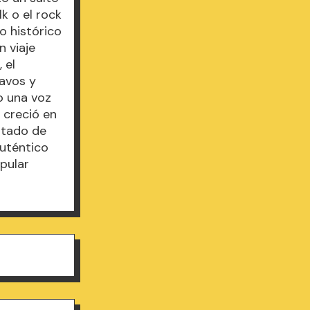
lk o el rock
to histórico
n viaje
 el
lavos y
o una voz
e creció en
ultado de
auténtico
opular