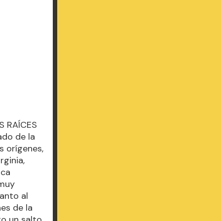
S RAÍCES
do de la
s orígenes,
rginia,
ica
 muy
anto al
es de la
o un salto