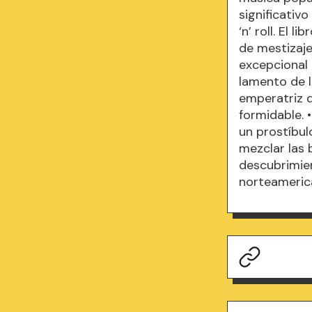
significativo
‘n’ roll. El 
de mestizaje
excepcional 
lamento de l
emperatriz d
formidable. 
un prostíbul
mezclar las 
descubrimien
norteamerica