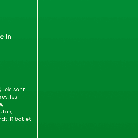
e in
 Quels sont
es, les
e,
aton,
ndt, Ribot et