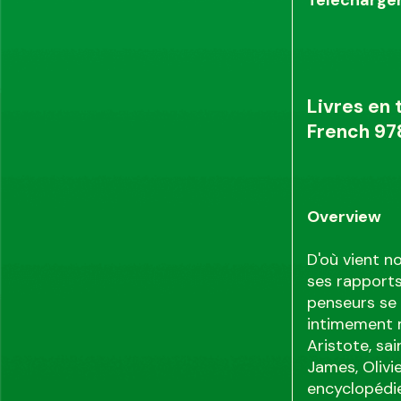
Livres en 
French 9
Overview
D'où vient no
ses rapports
penseurs se 
intimement m
Aristote, sa
James, Olivi
encyclopédi