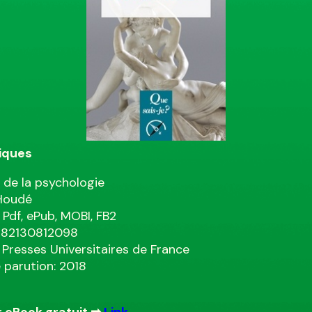
iques
e de la psychologie
 Houdé
 Pdf, ePub, MOBI, FB2
9782130812098
: Presses Universitaires de France
 parution: 2018
 eBook gratuit ➡
Link