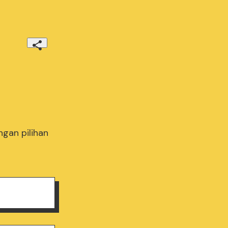
gan pilihan 