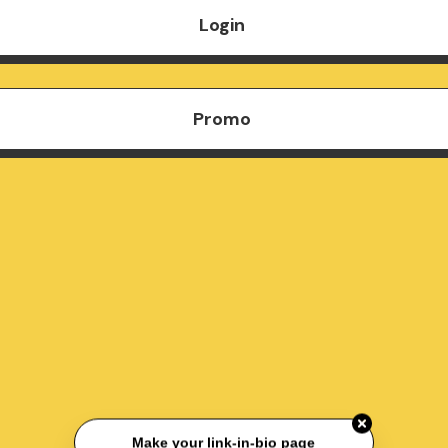
Login
Promo
Make your link-in-bio page