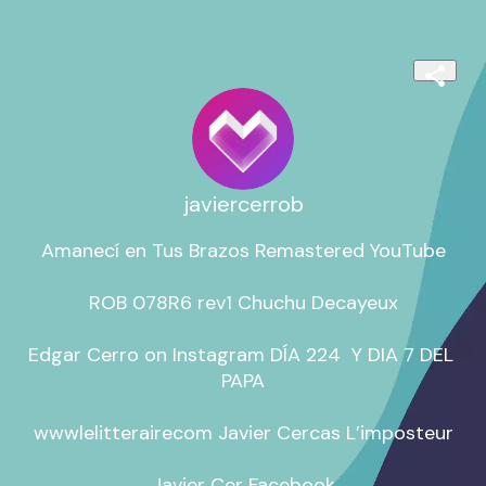
javiercerrob
Amanecí en Tus Brazos Remastered YouTube

ROB 078R6 rev1 Chuchu Decayeux

Edgar Cerro on Instagram DÍA 224 ️ Y DIA 7 DEL 
PAPA

wwwlelitterairecom Javier Cercas L’imposteur

Javier Cer Facebook