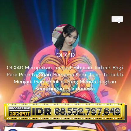
OLX4D
OLX4D Merupakan Tempat Hiburan Terbaik Bagi 
Para Pecinta Cuan, Bersama Kami Telah Terbukti 
Menjadi Game Online Yang Mendatangkan 