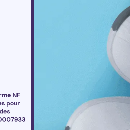
orme NF
es pour
 des
20007933