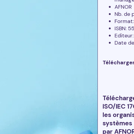
AFNOR
Nb. de 
Format:
ISBN: 
Editeur
Date de
Télécharger
Télécharg
ISO/IEC 17
les organi
systèmes 
par AFNO