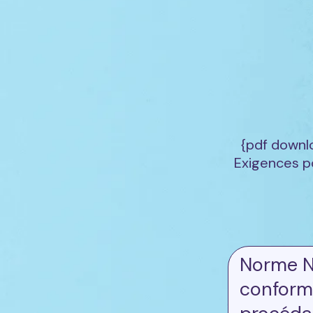
{pdf downl
Exigences po
Norme NF
conform