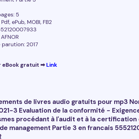
pages: 5
 Pdf, ePub, MOBI, FB2
5552120007933
: AFNOR
 parution: 2017
 eBook gratuit ➡
Link
ements de livres audio gratuits pour mp3 N
021-3 Evaluation de la conformité - Exigenc
smes procédant à l'audit et à la certification
de management Partie 3 en francais 55521
R