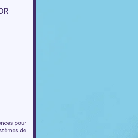
NOR
ences pour
systèmes de