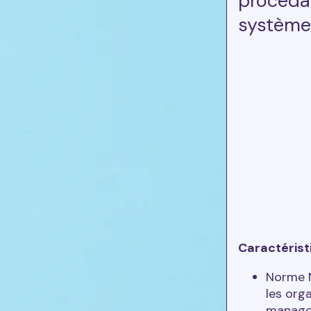
procédan
système
Caractérist
Norme N
les org
manage