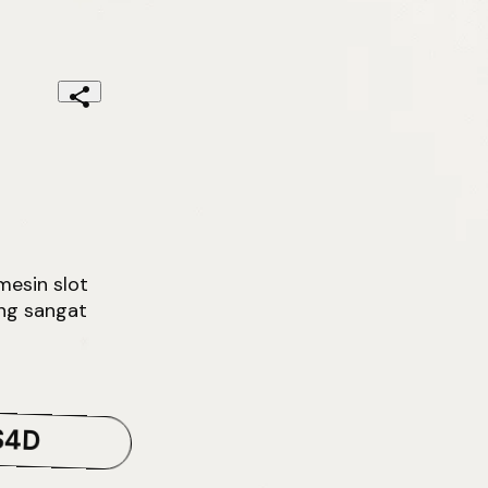
esin slot 
g sangat 
S4D