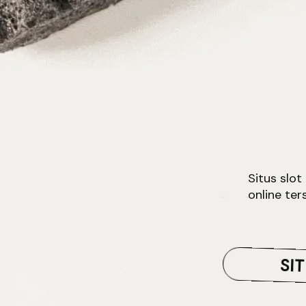
Situs slo
online te
SI