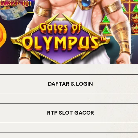
DAFTAR & LOGIN
RTP SLOT GACOR