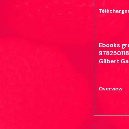
Télécharger
Ebooks gra
978250118
Gilbert G
Overview