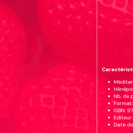
Caractérist
Méditer
Hénépol
Nb. de 
Format:
ISBN: 9
Editeur
Date de