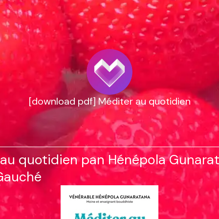
[download pdf] Méditer au quotidien
 au quotidien pan Hénépola Gunarat
 Gauché