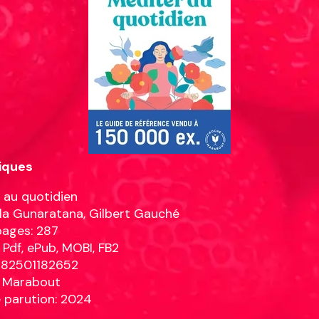
iques
 au quotidien
a Gunaratana, Gilbert Gauché
pages: 287
 Pdf, ePub, MOBI, FB2
782501182652
: Marabout
 parution: 2024