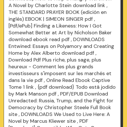
A Novel by Charlotte Stein
download link
,
THE STANDARD PRAYER BOOK (edición en
inglés) EBOOK | SIMEON SINGER
pdf
,
[Pdf/ePub] Finding a Likeness: How I Got
Somewhat Better at Art by Nicholson Baker
download ebook
read pdf
, DOWNLOADS
Entwined: Essays on Polyamory and Creating
Home by Alex Alberto
download pdf
,
Download Pdf Plus riche, plus sage, plus
heureux - Comment les plus grands
investisseurs s'imposent sur les marchés et
dans la vie
pdf
, Online Read Ebook Captive
Tome 1
link
, {pdf download} Todo está jodido
by Mark Manson
pdf
, PDF/EPUB Download
Unredacted: Russia, Trump, and the Fight for
Democracy by Christopher Steele Full Book
site
, DOWNLOADS We Used to Live Here: A
Novel by Marcus Kliewer
site
, PDF