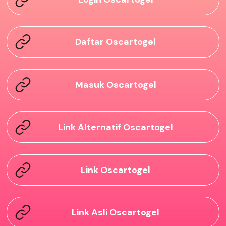
Daftar Oscartogel
Masuk Oscartogel
Link Alternatif Oscartogel
Link Oscartogel
Link Asli Oscartogel