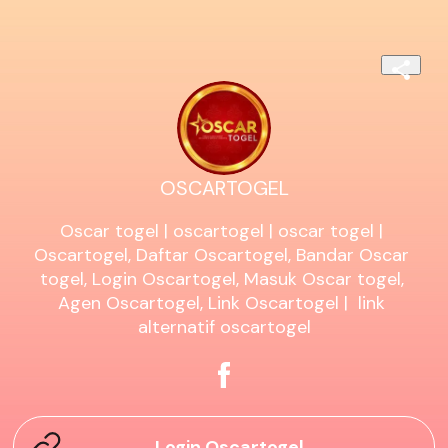
OSCARTOGEL
Oscar togel | oscartogel | oscar togel | 
Oscartogel, Daftar Oscartogel, Bandar Oscar 
togel, Login Oscartogel, Masuk Oscar togel, 
Agen Oscartogel, Link Oscartogel |  link 
alternatif oscartogel
Login Oscartogel