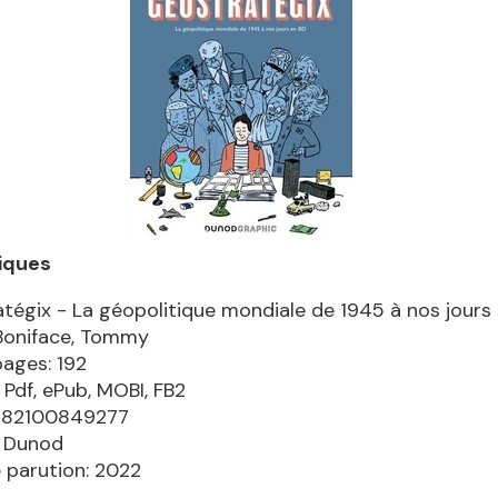
iques
tégix - La géopolitique mondiale de 1945 à nos jours
Boniface, Tommy
pages: 192
 Pdf, ePub, MOBI, FB2
9782100849277
: Dunod
 parution: 2022