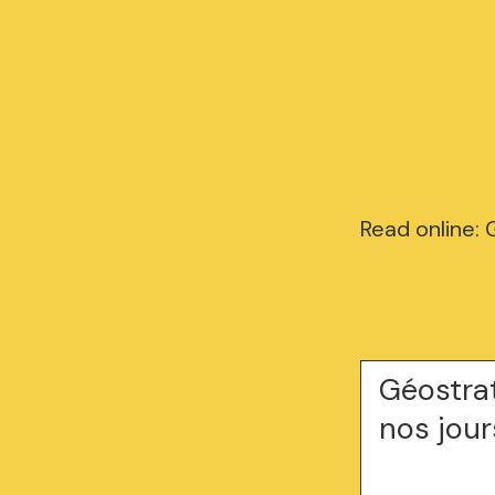
Read online: 
Géostrat
nos jou