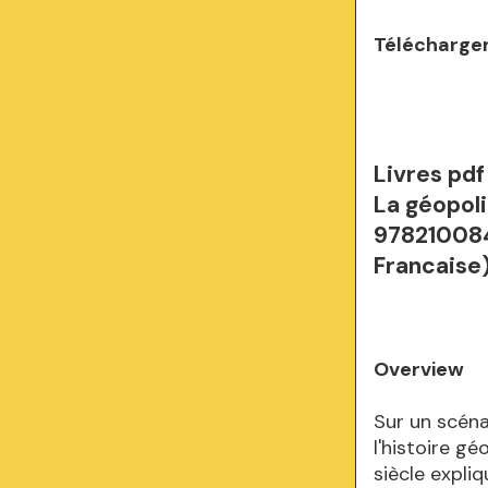
Télécharger
Livres pd
La géopoli
978210084
Francaise
Overview
Sur un scéna
l'histoire g
siècle expli