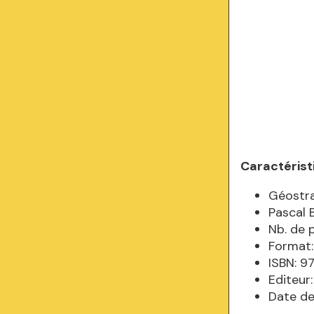
Caractérist
Géostra
Pascal 
Nb. de 
Format:
ISBN: 
Editeur
Date de