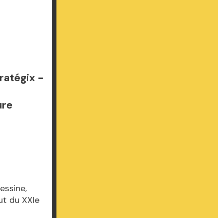
ratégix -
ure
essine,
but du XXIe