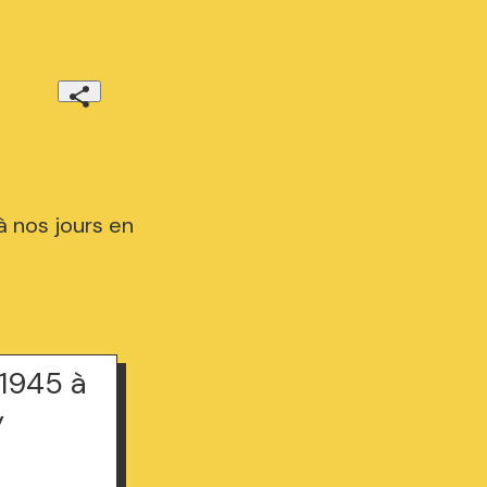
à nos jours en
 1945 à
y