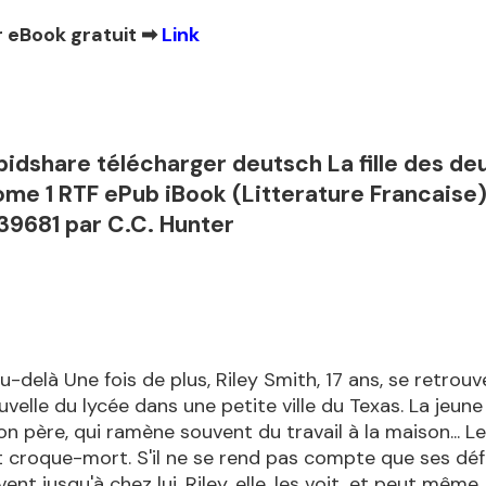
 eBook gratuit ➡
Link
idshare télécharger deutsch La fille des de
me 1 RTF ePub iBook (Litterature Francaise
9681 par C.C. Hunter
au-delà Une fois de plus, Riley Smith, 17 ans, se retrouv
uvelle du lycée dans une petite ville du Texas. La jeune f
on père, qui ramène souvent du travail à la maison... L
est croque-mort. S'il ne se rend pas compte que ses dé
ivent jusqu'à chez lui, Riley, elle, les voit, et peut même