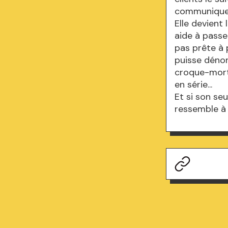
communiquer
Elle devient
aide à passer
pas prête à p
puisse dénon
croque-mort 
en série...
Et si son seu
ressemble à 