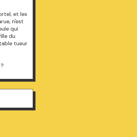
tel, et les
rue, n'est
eule qui
ille du
table tueur
e
 ?