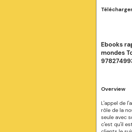
Télécharger
Ebooks rap
mondes To
978274993
Overview
L'appel de l'
rôle de la no
seule avec s
c'est qu'il 
clients le su