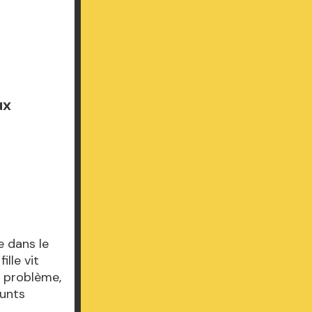
ux
)
e dans le
ille vit
e problème,
funts