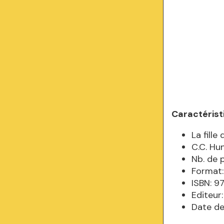
Caractérist
La fill
C.C. Hu
Nb. de 
Format:
ISBN: 
Editeur
Date de