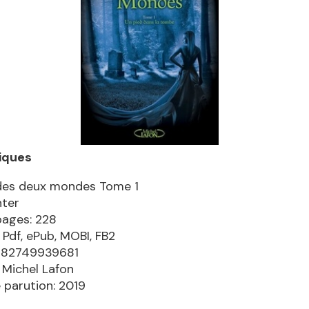
iques
e des deux mondes Tome 1
nter
pages: 228
 Pdf, ePub, MOBI, FB2
9782749939681
: Michel Lafon
 parution: 2019