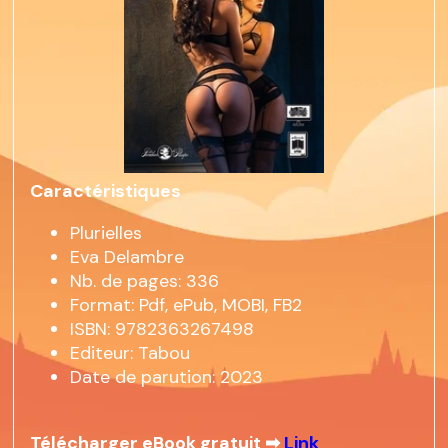
Caractéristiques
Plurielles
Eva Delambre
Nb. de pages: 336
Format: Pdf, ePub, MOBI, FB2
ISBN: 9782363267498
Editeur: Tabou
Date de parution: 2023
Télécharger eBook gratuit ➡
Link