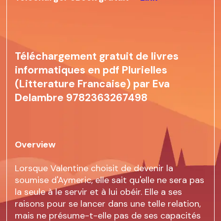
Téléchargement gratuit de livres
informatiques en pdf Plurielles
(Litterature Francaise) par Eva
Delambre 9782363267498
Overview
Lorsque Valentine choisit de devenir la
soumise d'Aymeric, elle sait qu'elle ne sera pas
la seule à le servir et à lui obéir. Elle a ses
raisons pour se lancer dans une telle relation,
mais ne présume-t-elle pas de ses capacités