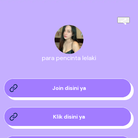
para pencinta lelaki
Join disini ya
Klik disini ya