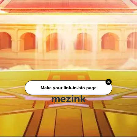
Make your link-in-bio page