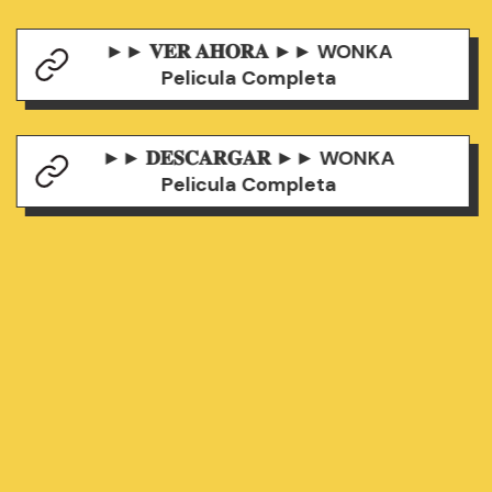
►► 𝐕𝐄𝐑 𝐀𝐇𝐎𝐑𝐀 ►► WONKA
Pelicula Completa
►► 𝐃𝐄𝐒𝐂𝐀𝐑𝐆𝐀𝐑 ►► WONKA
Pelicula Completa