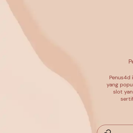
P
Penus4d i
yang popul
slot yan
serti