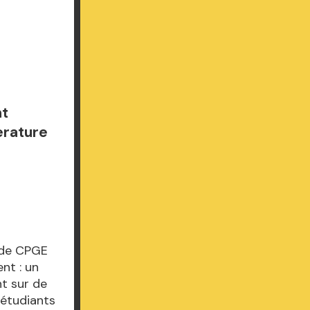
nt
erature
 de CPGE
nt : un
nt sur de
s étudiants