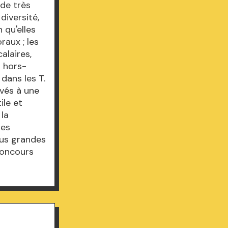
 de très
diversité,
 qu'elles
raux ; les
alaires,
s hors-
dans les T.
rvés à une
ile et
 la
les
lus grandes
concours