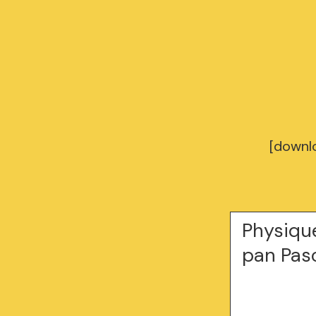
[downl
Physiqu
pan Pasc