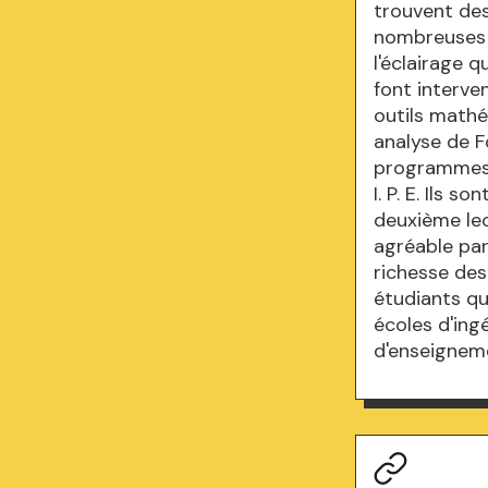
trouvent des
nombreuses a
l'éclairage q
font interven
outils mathé
analyse de F
programmes p
I. P. E. Ils 
deuxième lec
agréable par 
richesse des
étudiants qu
écoles d'ing
d'enseignem