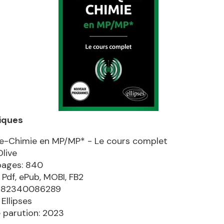
iques
e-Chimie en MP/MP* - Le cours complet
Olive
pages: 840
 Pdf, ePub, MOBI, FB2
9782340086289
 Ellipses
 parution: 2023