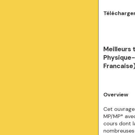
Télécharger
Meilleurs
Physique-
Francaise
Overview
Cet ouvrage
MP/MP* avec
cours dont l
nombreuses il