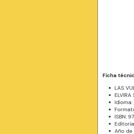
Ficha técni
LAS VU
ELVIRA
Idioma
Formato
ISBN: 
Editori
Año de 