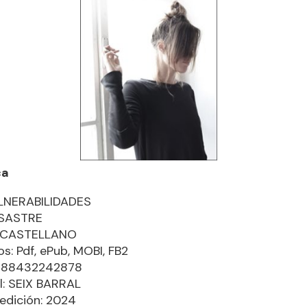
ca
LNERABILIDADES
 SASTRE
: CASTELLANO
s: Pdf, ePub, MOBI, FB2
9788432242878
al: SEIX BARRAL
edición: 2024