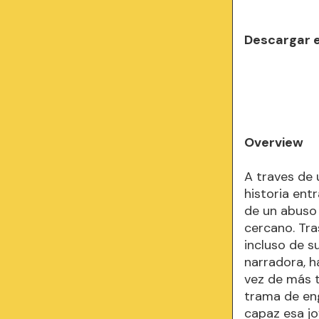
Descargar 
Overview
A traves de 
historia ent
de un abuso
cercano. Tra
incluso de s
narradora, h
vez de más t
trama de eng
capaz esa jo