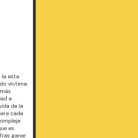
 la esta
ido víctima
 más
dad e
ida de la
uiere cada
compleja
que es
 Tras ganar