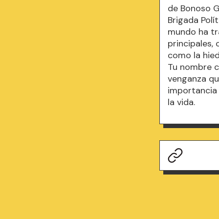
de Bonoso G
Brigada Polí
mundo ha tra
principales,
como la hied
Tu nombre co
venganza que
importancia 
la vida.