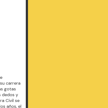
ue
 su carrera
as gotas
os dedos y
a Civil se
os años, el