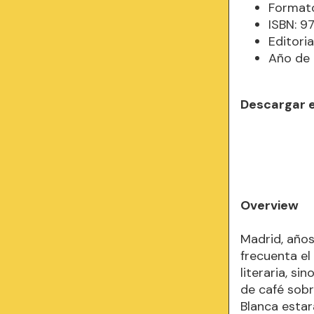
Formato
ISBN: 
Editori
Año de 
Descargar 
Overview
Madrid, años
frecuenta el
literaria, s
de café sobr
Blanca estar