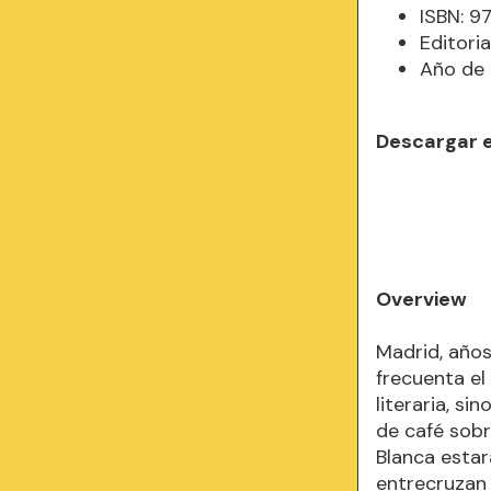
ISBN: 
Editori
Año de 
Descargar 
Overview
Madrid, años
frecuenta el
literaria, s
de café sobr
Blanca estar
entrecruzan 