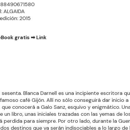
9788490671580
al: ALGAIDA
edición: 2015
eBook gratis ➡
Link
 sesenta. Blanca Darnell es una incipiente escritora q
 famoso café Gijón. Allí no sólo conseguirá dar inicio a
ino que conocerá a Galo Sanz, esquivo y enigmático. Un
e un libro, unas iniciales trazadas con las yemas de l
á perdida para siempre. Por otro lado, durante la Guerr
dos destinos que ya serán indisociables a lo largo de l