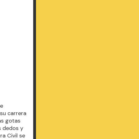
ue
 su carrera
as gotas
os dedos y
a Civil se