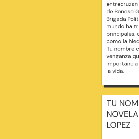
entrecruzan 
de Bonoso G
Brigada Polí
mundo ha tra
principales,
como la hied
Tu nombre co
venganza que
importancia 
la vida.
TU NOMB
NOVELA 
LOPEZ