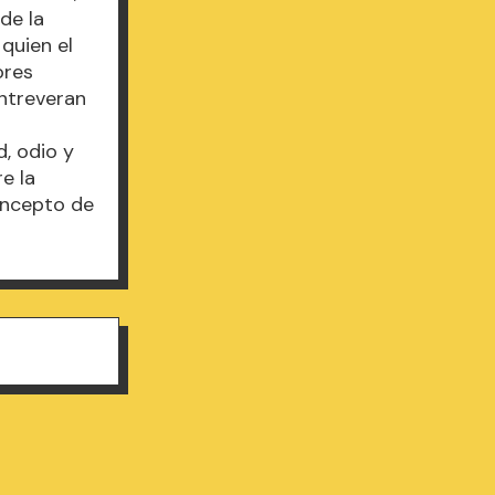
de la
 quien el
ores
entreveran
, odio y
e la
concepto de