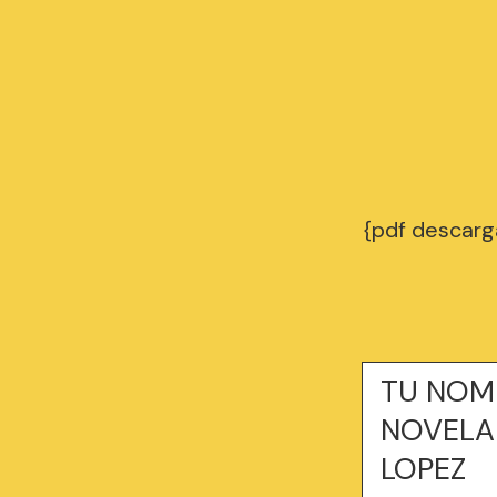
{pdf descar
TU NOMB
NOVELA 
LOPEZ