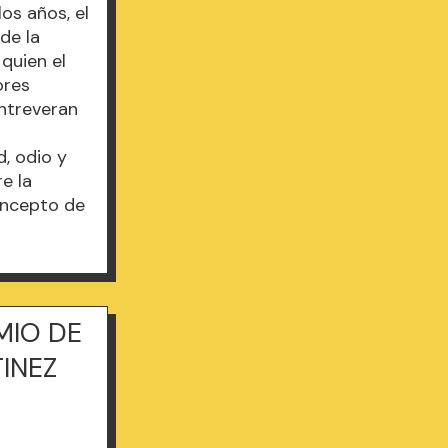
os años, el
de la
 quien el
ores
entreveran
, odio y
e la
concepto de
MIO DE
INEZ