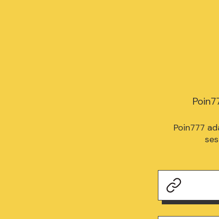
Poin7
Poin777 ada
ses