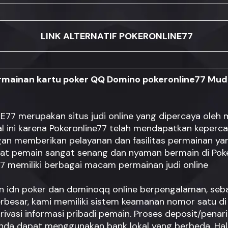
LINK ALTERNATIF POKERONLINE77
rmainan kartu poker QQ Domino pokeronline77 Mud
77 merupakan situs judi online yang dipercaya oleh
al ini karena Pokeronline77 telah mendapatkan keperc
an memberikan pelayanan dan fasilitas permainan ya
at pemain sangat senang dan nyaman bermain di Poke
7 memiliki berbagai macam permainan judi online
n idn poker dan dominoqq online berpengalaman, seba
terbesar, kami memiliki sistem keamanan nomor satu di
rivasi informasi pribadi pemain. Proses deposit/penar
nda dapat menggunakan bank lokal yang berbeda. Hal i