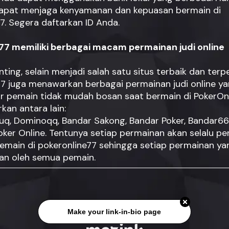
apat menjaga kenyamanan dan kepuasan bermain di
7. Segera daftarkan ID Anda.
77 memiliki berbagai macam permainan judi online
nting, selain menjadi salah satu situs terbaik dan terp
77 juga menawarkan berbagai permainan judi online y
r pemain tidak mudah bosan saat bermain di PokerOn
kan antara lain:
uq, Dominoqq, Bandar Sakong, Bandar Poker, Bandar66
ker Online. Tentunya setiap permainan akan selalu p
emain di pokeronline77 sehingga setiap permainan yan
kan oleh semua pemain.
Make your link-in-bio page