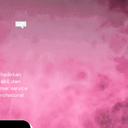
hadirkan 
il, dan 
er service 
ofesional 