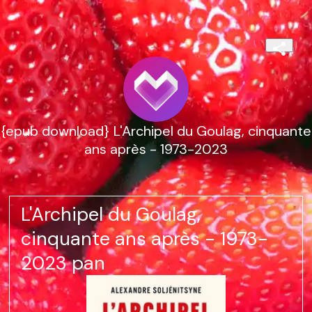
{epub download} L'Archipel du Goulag, cinquante
ans après - 1973-2023
L'Archipel du Goulag,
cinquante ans après - 1973-
2023 pan