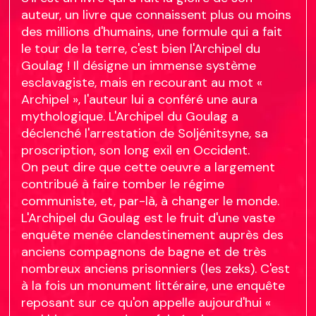
auteur, un livre que connaissent plus ou moins
des millions d'humains, une formule qui a fait
le tour de la terre, c'est bien l'Archipel du
Goulag ! Il désigne un immense système
esclavagiste, mais en recourant au mot «
Archipel », l'auteur lui a conféré une aura
mythologique. L'Archipel du Goulag a
déclenché l'arrestation de Soljénitsyne, sa
proscription, son long exil en Occident.
On peut dire que cette oeuvre a largement
contribué à faire tomber le régime
communiste, et, par-là, à changer le monde.
L'Archipel du Goulag est le fruit d'une vaste
enquête menée clandestinement auprès des
anciens compagnons de bagne et de très
nombreux anciens prisonniers (les zeks). C'est
à la fois un monument littéraire, une enquête
reposant sur ce qu'on appelle aujourd'hui «