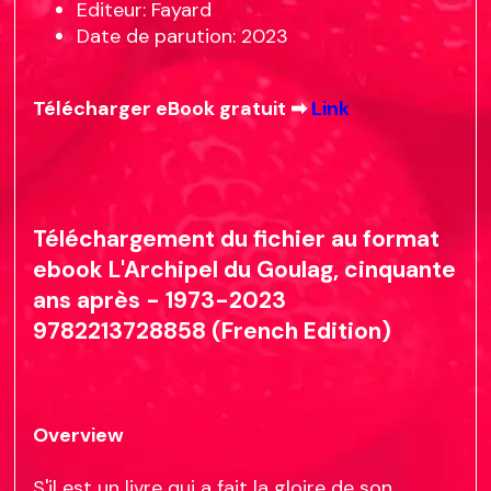
Editeur: Fayard
Date de parution: 2023
Télécharger eBook gratuit ➡
Link
Téléchargement du fichier au format
ebook L'Archipel du Goulag, cinquante
ans après - 1973-2023
9782213728858 (French Edition)
Overview
S'il est un livre qui a fait la gloire de son