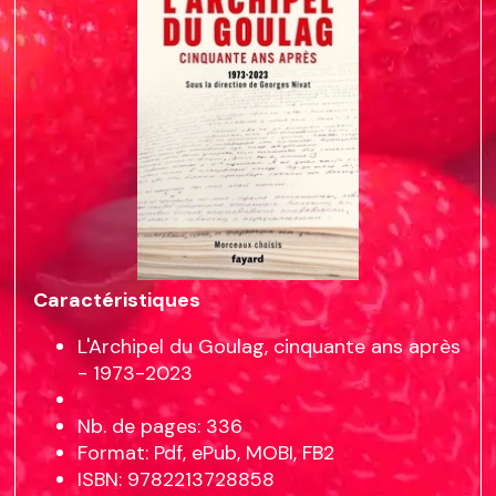
Caractéristiques
L'Archipel du Goulag, cinquante ans après
- 1973-2023
Nb. de pages: 336
Format: Pdf, ePub, MOBI, FB2
ISBN: 9782213728858