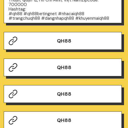
Thuận, Quận 12, Hồ Chí Minh, Việt NamZipcode:
700000
Hashtag:
#qh88 #qh88betingnet #nhacaiqh88
#trangchuqh88 #dangnhapqh88 #khuyenmaiqh88
QH88
QH88
QH88
QH88