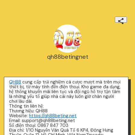
qh88betingnet
QH88
cung cấp trải nghiệm cá cược mượt mà trên mọi
thiết bị, từ máy tính đến điện thoại. Kho game đa dạng,
hệ thống khuyến mãi liên tục và đội ngũ hỗ trợ tận tâm
là những yếu tố giúp nhà cái này luôn giữ chân người
chơi lâu dài.
Thông tin liên hệ:
Thương hiệu: QH88
Website:
https://qh88beting.net
Email: support@qh88beting.net
Số điện thoại: 0867 847 703
Địa chỉ: 1/10 Nguyễn Văn Quá Tổ 6 KP4, Đông Hưng