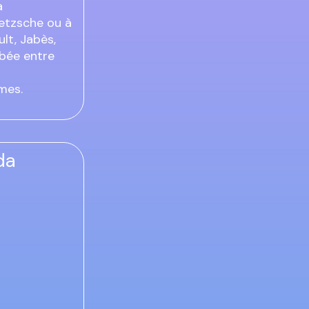
a
ietzsche ou à
ult, Jabès,
robée entre
rmes.
da