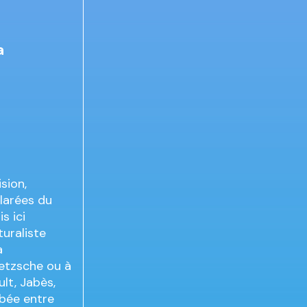
a
sion,
larées du
s ici
turaliste
a
ietzsche ou à
ult, Jabès,
robée entre