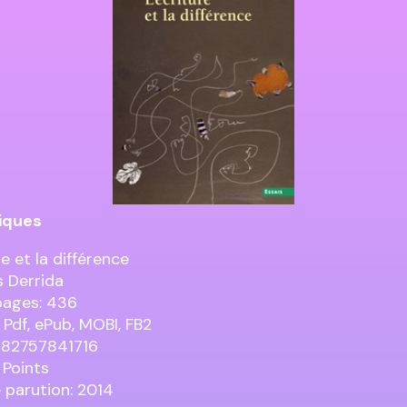
iques
re et la différence
 Derrida
pages: 436
 Pdf, ePub, MOBI, FB2
782757841716
 Points
 parution: 2014