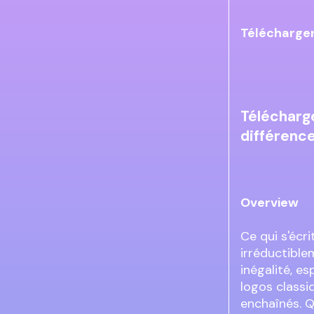
Télécharger
Télécharge
différenc
Overview
Ce qui s'écr
irréductiblem
inégalité, e
logos classi
enchaînés. Qu