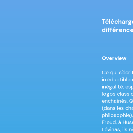
Télécharge
différenc
Overview
Ce qui s'écr
irréductiblem
inégalité, e
logos classi
enchaînés. Qu
(dans les ch
philosophie)
Freud, à Huss
Lévinas, ils 