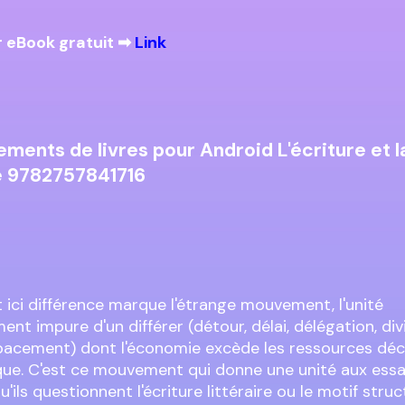
 eBook gratuit ➡
Link
ments de livres pour Android L'écriture et l
e 9782757841716
it ici différence marque l'étrange mouvement, l'unité
ent impure d'un différer (détour, délai, délégation, divi
spacement) dont l'économie excède les ressources déc
que. C'est ce mouvement qui donne une unité aux essai
'ils questionnent l'écriture littéraire ou le motif struc