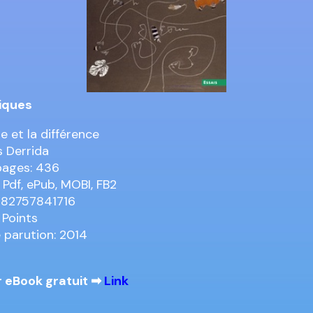
iques
re et la différence
 Derrida
pages: 436
 Pdf, ePub, MOBI, FB2
782757841716
 Points
 parution: 2014
 eBook gratuit ➡
Link