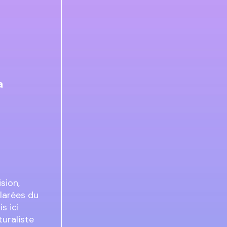
a
sion,
larées du
s ici
turaliste