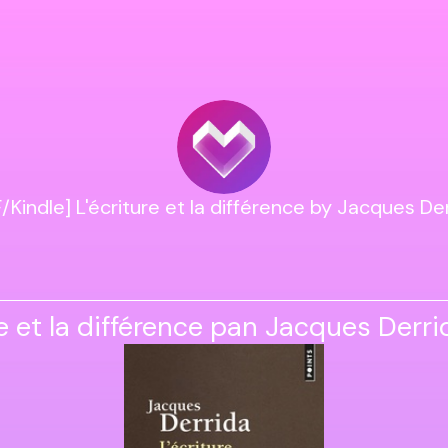
/Kindle] L'écriture et la différence by Jacques De
re et la différence pan Jacques Derri