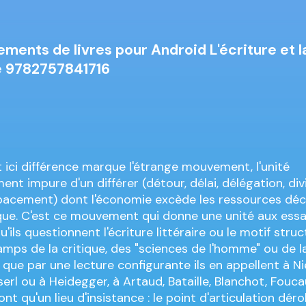
ments de livres pour Android L'écriture et l
e 9782757841716
it ici différence marque l'étrange mouvement, l'unité
ent impure d'un différer (détour, délai, délégation, divi
spacement) dont l'économie excède les ressources déc
que. C'est ce mouvement qui donne une unité aux essai
'ils questionnent l'écriture littéraire ou le motif struc
amps de la critique, des "sciences de l'homme" ou de l
, que par une lecture configurante ils en appellent à N
erl ou à Heidegger, à Artaud, Bataille, Blanchot, Fouca
n'ont qu'un lieu d'insistance : le point d'articulation dé