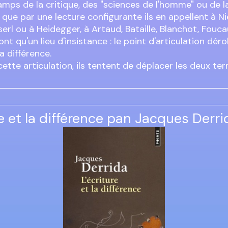
amps de la critique, des "sciences de l'homme" ou de l
, que par une lecture configurante ils en appellent à N
erl ou à Heidegger, à Artaud, Bataille, Blanchot, Fouca
n'ont qu'un lieu d'insistance : le point d'articulation dé
la différence.
cette articulation, ils tentent de déplacer les deux te
re et la différence pan Jacques Derri