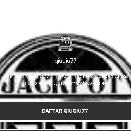
qiuqiu77
Login dan QIUQIU77 Link Alternatif merupakan Akses S
GACOR QIUQIU77 Resmi PAGCOR
DAFTAR QIUQIU77