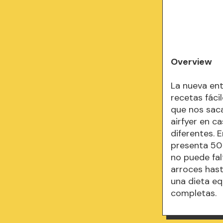
Overview
La nueva ent
recetas fáci
que nos saca
airfyer en c
diferentes. 
presenta 50 
no puede fa
arroces hast
una dieta eq
completas.