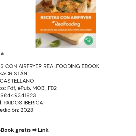
ca
S CON AIRFRYER REALFOODING EBOOK
SACRISTÁN
: CASTELLANO
s: Pdf, ePub, MOBI, FB2
9788449341823
al: PAIDOS IBERICA
edición: 2023
eBook gratis ➡
Link