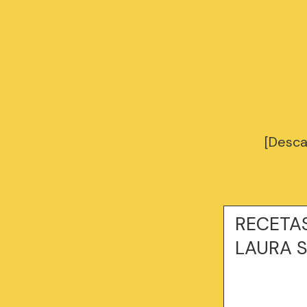
[Desc
RECETA
LAURA 