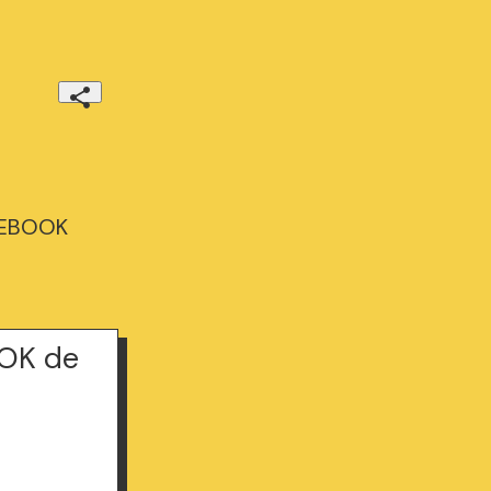
 EBOOK
OK de