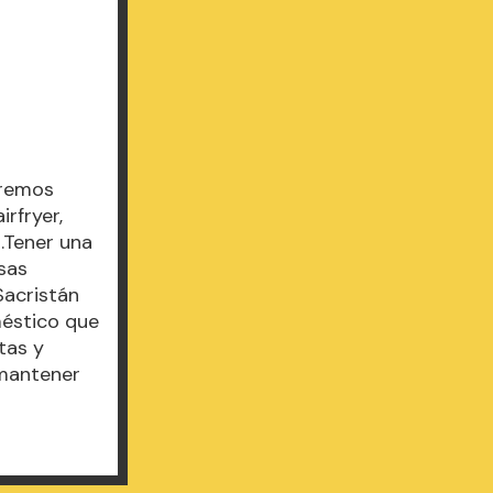
aremos
rfryer,
d.Tener una
osas
Sacristán
méstico que
tas y
 mantener