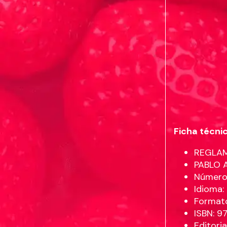
Ficha técni
REGLAM
PABLO 
Número 
Idioma
Formato
ISBN: 
Editori