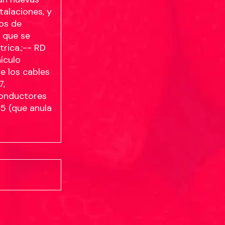
talaciones, y
ios de
l que se
rica.;-- RD
ículo
e los cables
7,
 conductores
5 (que anula