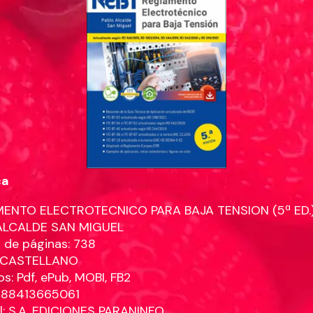
ca
ENTO ELECTROTECNICO PARA BAJA TENSION (5ª ED.
ALCALDE SAN MIGUEL
de páginas: 738
: CASTELLANO
s: Pdf, ePub, MOBI, FB2
9788413665061
al: S.A. EDICIONES PARANINFO