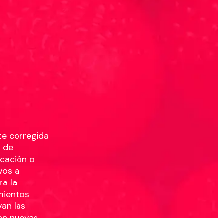
te corregida
o de
icación o
vos a
ra la
imientos
an las
dan nuevas