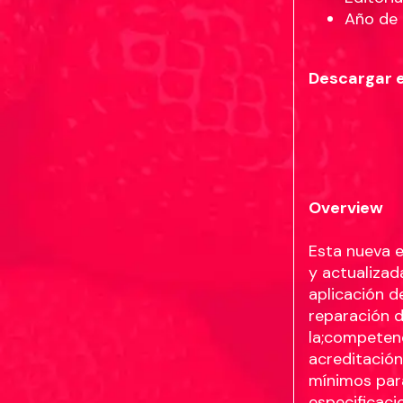
Año de 
Descargar 
Overview
Esta nueva 
y actualizad
aplicación d
reparación d
la;competenc
acreditación
mínimos par
especificaci