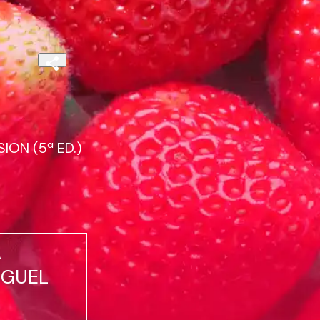
ION (5ª ED.)
A
IGUEL