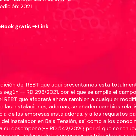
edición: 2021
eBook gratis ➡
Link
edición del REBT que aquí presentamos está totalmen
a según;-- RD 298/2021, por el que se amplía el camp
el REBT que afectará ahora tambien a cualquier modif
e las instalaciones, además, se añaden cambios relati
ia de las empresas instaladoras, y a los requisitos pa
 del Instalador en Baja Tensión, así como a los conoc
a su desempeño.;-- RD 542/2020, por el que se renuev
ones particulares de las empresas distribuidoras, se 