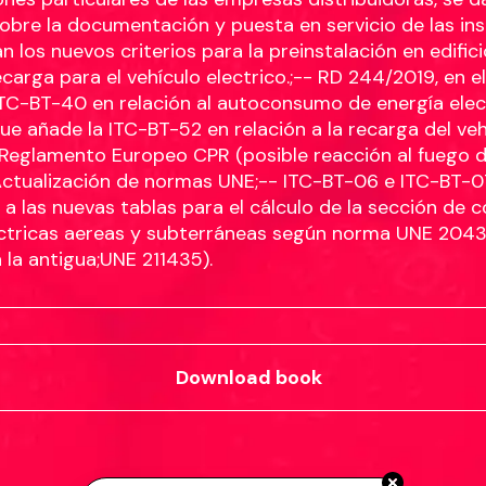
sobre la documentación y puesta en servicio de las ins
an los nuevos criterios para la preinstalación en edific
carga para el vehículo electrico.;-- RD 244/2019, en e
ITC-BT-40 en relación al autoconsumo de energía elect
ue añade la ITC-BT-52 en relación a la recarga del veh
- Reglamento Europeo CPR (posible reacción al fuego d
;Actualización de normas UNE;-- ITC-BT-06 e ITC-BT-0
 a las nuevas tablas para el cálculo de la sección de
lectricas aereas y subterráneas según norma UNE 2043
a la antigua;UNE 211435).
Download book