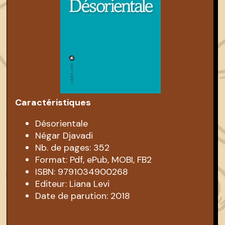
Caractéristiques
Désorientale
Négar Djavadi
Nb. de pages: 352
Format: Pdf, ePub, MOBI, FB2
ISBN: 9791034900268
Editeur: Liana Levi
Date de parution: 2018