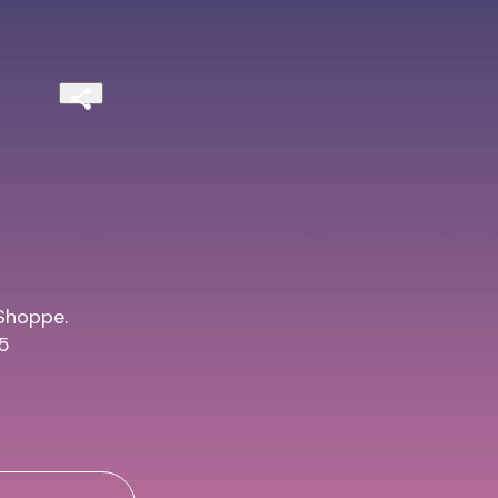
Shoppe.

5