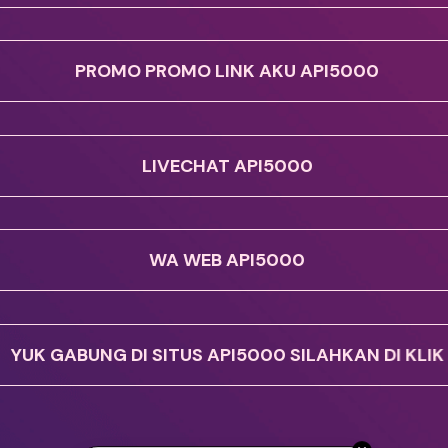
PROMO PROMO LINK AKU API5000
LIVECHAT API5000
WA WEB API5000
YUK GABUNG DI SITUS API5000 SILAHKAN DI KLIK