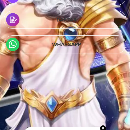
DAFTAR
WHATSAPP