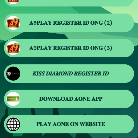
𝐀9𝐏𝐋𝐀𝐘 𝐑𝐄𝐆𝐈𝐒𝐓𝐄𝐑 𝐈𝐃 𝐎𝐍𝐆 (2)
𝐀9𝐏𝐋𝐀𝐘 𝐑𝐄𝐆𝐈𝐒𝐓𝐄𝐑 𝐈𝐃 𝐎𝐍𝐆 (3)
𝑲𝑰𝑺𝑺 𝑫𝑰𝑨𝑴𝑶𝑵𝑫 𝑹𝑬𝑮𝑰𝑺𝑻𝑬𝑹 𝑰𝑫
𝐃𝐎𝐖𝐍𝐋𝐎𝐀𝐃 𝐀𝐎𝐍𝐄 𝐀𝐏𝐏
𝐏𝐋𝐀𝐘 𝐀𝐎𝐍𝐄 𝐎𝐍 𝐖𝐄𝐁𝐒𝐈𝐓𝐄