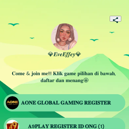
💎𝑬𝒗𝒆𝑬𝒇𝒇𝒆𝒚💎
𝐂𝐨𝐦𝐞 & 𝐣𝐨𝐢𝐧 𝐦𝐞!!! 𝐊𝐥𝐢𝐤 𝐠𝐚𝐦𝐞 𝐩𝐢𝐥𝐢𝐡𝐚𝐧 𝐝𝐢 𝐛𝐚𝐰𝐚𝐡, 
𝐝𝐚𝐟𝐭𝐚𝐫 𝐝𝐚𝐧 𝐦𝐞𝐧𝐚𝐧𝐠🤩
𝐀𝐎𝐍𝐄 𝐆𝐋𝐎𝐁𝐀𝐋 𝐆𝐀𝐌𝐈𝐍𝐆 𝐑𝐄𝐆𝐈𝐒𝐓𝐄𝐑
𝐀9𝐏𝐋𝐀𝐘 𝐑𝐄𝐆𝐈𝐒𝐓𝐄𝐑 𝐈𝐃 𝐎𝐍𝐆 (1)