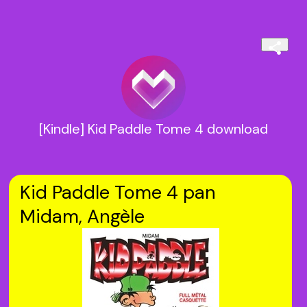
[Kindle] Kid Paddle Tome 4 download
Kid Paddle Tome 4 pan
Midam, Angèle