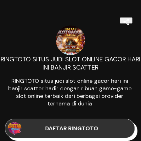
RINGTOTO SITUS JUDI SLOT ONLINE GACOR HARI
INI BANJIR SCATTER
RINGTOTO situs judi slot online gacor hari ini 
banjir scatter hadir dengan ribuan game-game 
slot online terbaik dari berbagai provider 
ternama di dunia 
DAFTAR RINGTOTO