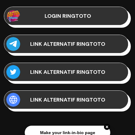
LOGIN RINGTOTO
LINK ALTERNATIF RINGTOTO
LINK ALTERNATIF RINGTOTO
LINK ALTERNATIF RINGTOTO
Make your link-in-bio page