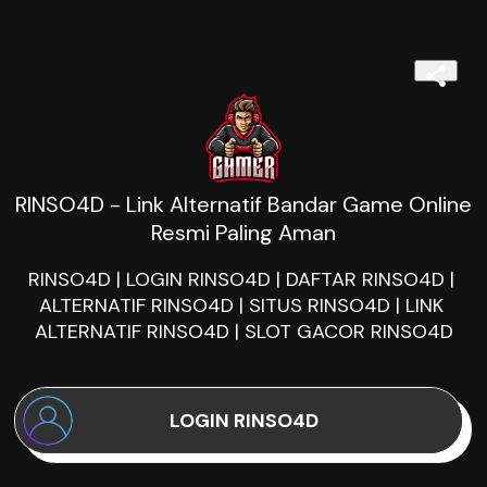
RINSO4D - Link Alternatif Bandar Game Online
Resmi Paling Aman
RINSO4D | LOGIN RINSO4D | DAFTAR RINSO4D | 
ALTERNATIF RINSO4D | SITUS RINSO4D | LINK 
ALTERNATIF RINSO4D | SLOT GACOR RINSO4D
LOGIN RINSO4D