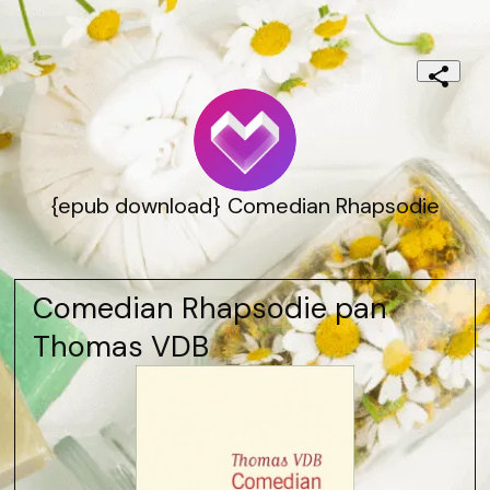
{epub download} Comedian Rhapsodie
Comedian Rhapsodie pan
Thomas VDB