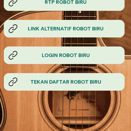
RTP ROBOT BIRU
LINK ALTERNATIF ROBOT BIRU
LOGIN ROBOT BIRU
TEKAN DAFTAR ROBOT BIRU