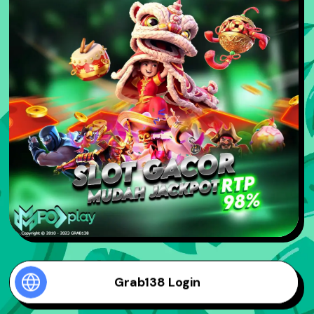
Grab138 Login