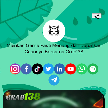
Mainkan Game Pasti Menang dan Dapatkan
Cuannya Bersama Grab138