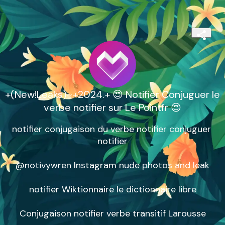
+(New!Leaks)~+2024.+ 😍 Notifier Conjuguer le
verbe notifier sur Le Pointfr 😍
notifier conjugaison du verbe notifier conjuguer 
notifier

@notivywren Instagram nude photos and leak

notifier Wiktionnaire le dictionnaire libre

Conjugaison notifier verbe transitif Larousse
