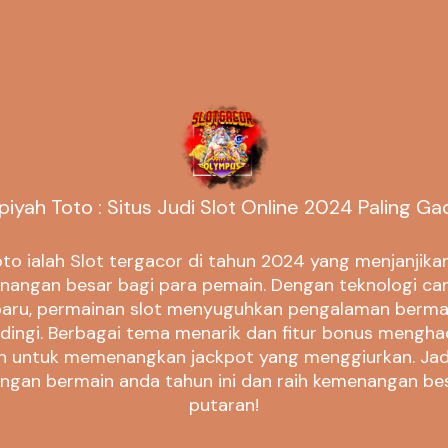
piyah Toto : Situs Judi Slot Online 2024 Paling Ga
to ialah Slot tergacor di tahun 2024 yang menjanjikan
angan besar bagi para pemain. Dengan teknologi can
rbaru, permainan slot menyuguhkan pengalaman bermai
dingi. Berbagai tema menarik dan fitur bonus menghad
 untuk memenangkan jackpot yang menggiurkan. Jadil
angan bermain anda tahun ini dan raih kemenangan besa
putaran!