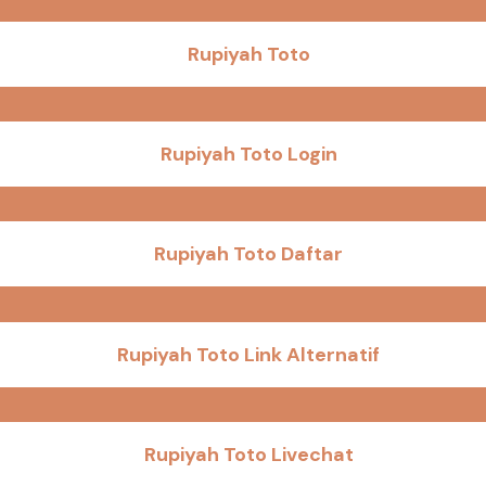
Rupiyah Toto
Rupiyah Toto Login
Rupiyah Toto Daftar
Rupiyah Toto Link Alternatif
Rupiyah Toto Livechat