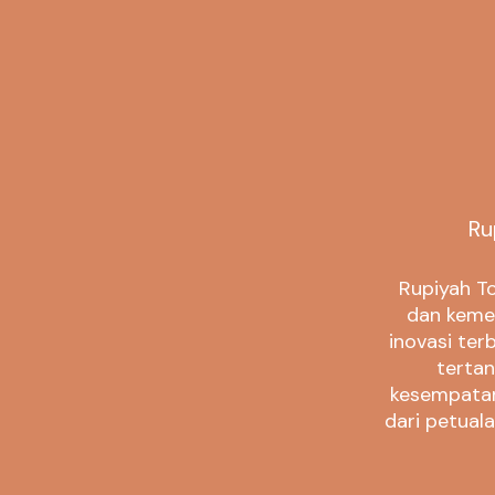
Ru
Rupiyah To
dan kemen
inovasi te
tertan
kesempatan
dari petual